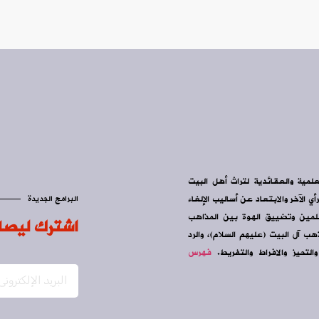
علمية والعقائدية لتراث أهل البيت
ي الآخر والابتعاد عن أساليب الإلغاء
البرامج الجديدة
سلمين وتضييق الهوة بين المذاهب
اشترك ليصل
ب آل البيت (عليهم السلام)، والرد
التحيز والافراط والتفريط.
فهرس