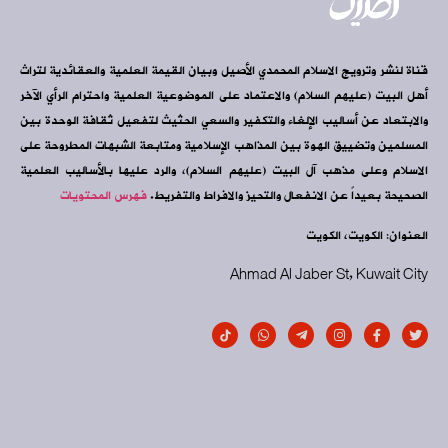
قناة لنشر وترويج الاسلام المحمدي الأصيل وبيان القيمة العلمية والعقائدية لتراث
أهل البيت (عليهم السلام) والاعتماد على الموضوعية العلمية واحترام الرأي الآخر
والابتعاد عن أساليب الإلغاء والتكفير والسعي الحثيث لتفعيل ثقافة الوحدة بين
المسلمين وتضييق الهوة بين المذاهب الإسلامية ومتابعة الشبهات المطروحة على
الاسلام وعلى مذهب آل البيت (عليهم السلام)، والرد عليها بالأساليب العلمية
الصحيحة بعيداً عن الانفعال والتحيز والافراط والتفريط.
فهرس المحتويات
العنوان: الكويت، الكويت
Ahmad Al Jaber St, Kuwait City