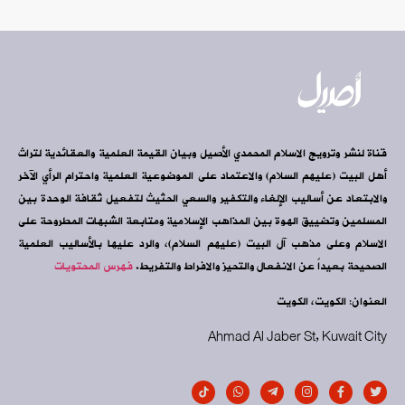
قناة لنشر وترويج الاسلام المحمدي الأصيل وبيان القيمة العلمية والعقائدية لتراث
أهل البيت (عليهم السلام) والاعتماد على الموضوعية العلمية واحترام الرأي الآخر
والابتعاد عن أساليب الإلغاء والتكفير والسعي الحثيث لتفعيل ثقافة الوحدة بين
المسلمين وتضييق الهوة بين المذاهب الإسلامية ومتابعة الشبهات المطروحة على
الاسلام وعلى مذهب آل البيت (عليهم السلام)، والرد عليها بالأساليب العلمية
الصحيحة بعيداً عن الانفعال والتحيز والافراط والتفريط.
فهرس المحتويات
العنوان: الكويت، الكويت
Ahmad Al Jaber St, Kuwait City