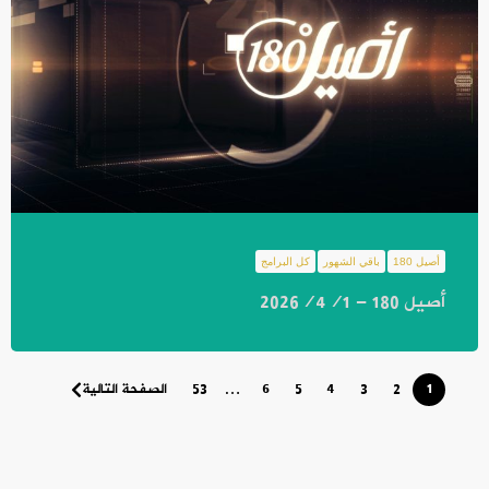
أصيل 180
باقي الشهور
كل البرامج
أصيل 180 - 2026/4/1
1
2
3
4
5
6
…
53
الصفحة التالية