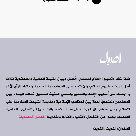
قناة لنشر وترويج الاسلام المحمدي الأصيل وبيان القيمة العلمية والعقائدية لتراث
أهل البيت (عليهم السلام) والاعتماد على الموضوعية العلمية واحترام الرأي الآخر
والابتعاد عن أساليب الإلغاء والتكفير والسعي الحثيث لتفعيل ثقافة الوحدة بين
المسلمين وتضييق الهوة بين المذاهب الإسلامية ومتابعة الشبهات المطروحة على
الاسلام وعلى مذهب آل البيت (عليهم السلام)، والرد عليها بالأساليب العلمية
الصحيحة بعيداً عن الانفعال والتحيز والافراط والتفريط.
فهرس المحتويات
العنوان: الكويت، الكويت