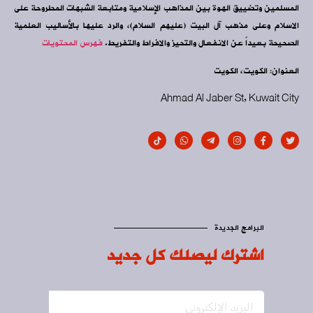
المسلمين وتضييق الهوة بين المذاهب الإسلامية ومتابعة الشبهات المطروحة على
الاسلام وعلى مذهب آل البيت (عليهم السلام)، والرد عليها بالأساليب العلمية
الصحيحة بعيداً عن الانفعال والتحيز والافراط والتفريط.
فهرس المحتويات
العنوان: الكويت، الكويت
Ahmad Al Jaber St, Kuwait City
البرامج الجديدة
اشترك ليصلك كل جديد